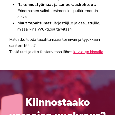
Rakennustyömaat ja saneerauskohteet:
Erinomainen valinta esimerkiksi putkiremontin
ajaksi.
Muut tapahtumat:
Järjestäjille ja osallistujille,
missä ikinä WC-tiloja tarvitaan.
Haluatko luoda tapahtumaasi toimivan ja tyylikkään
saniteettitilan?
Tästä uusi ja aito festarivessa lähes
käytetyn hinnalla
Kiinnostaako