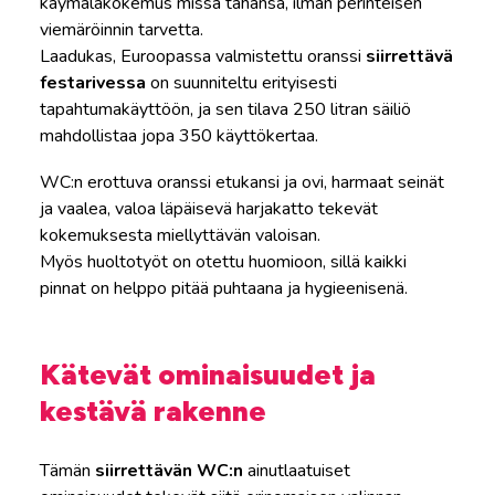
käymäläkokemus missä tahansa, ilman perinteisen
viemäröinnin tarvetta.
Laadukas, Euroopassa valmistettu oranssi
siirrettävä
festarivessa
on suunniteltu erityisesti
tapahtumakäyttöön, ja sen tilava 250 litran säiliö
mahdollistaa jopa 350 käyttökertaa.
WC:n erottuva oranssi etukansi ja ovi, harmaat seinät
ja vaalea, valoa läpäisevä harjakatto tekevät
kokemuksesta miellyttävän valoisan.
Myös huoltotyöt on otettu huomioon, sillä kaikki
pinnat on helppo pitää puhtaana ja hygieenisenä.
Kätevät ominaisuudet ja
kestävä rakenne
Tämän
siirrettävän WC:n
ainutlaatuiset