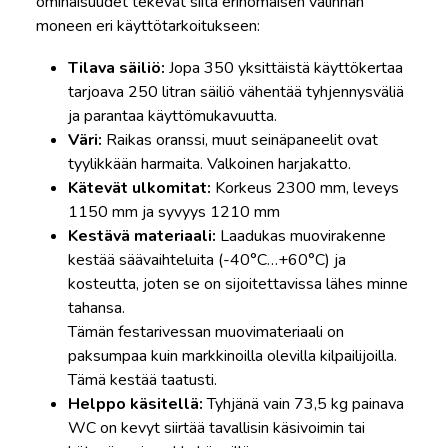
ominaisuudet tekevät siitä erinomaisen valinnan
moneen eri käyttötarkoitukseen:
Tilava säiliö:
Jopa 350 yksittäistä käyttökertaa
tarjoava 250 litran säiliö vähentää tyhjennysväliä
ja parantaa käyttömukavuutta.
Väri:
Raikas oranssi, muut seinäpaneelit ovat
tyylikkään harmaita. Valkoinen harjakatto.
Kätevät ulkomitat:
Korkeus 2300 mm, leveys
1150 mm ja syvyys 1210 mm
Kestävä materiaali:
Laadukas muovirakenne
kestää säävaihteluita (-40°C…+60°C) ja
kosteutta, joten se on sijoitettavissa lähes minne
tahansa.
Tämän festarivessan muovimateriaali on
paksumpaa kuin markkinoilla olevilla kilpailijoilla.
Tämä kestää taatusti.
Helppo käsitellä:
Tyhjänä vain 73,5 kg painava
WC on kevyt siirtää tavallisin käsivoimin tai