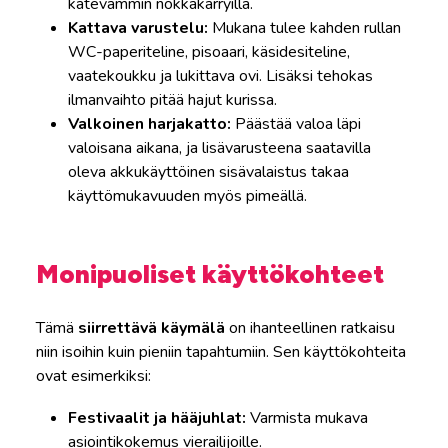
kätevämmin nokkakärryillä.
Kattava varustelu:
Mukana tulee kahden rullan
WC-paperiteline, pisoaari, käsidesiteline,
vaatekoukku ja lukittava ovi. Lisäksi tehokas
ilmanvaihto pitää hajut kurissa.
Valkoinen harjakatto:
Päästää valoa läpi
valoisana aikana, ja lisävarusteena saatavilla
oleva akkukäyttöinen sisävalaistus takaa
käyttömukavuuden myös pimeällä.
Monipuoliset käyttökohteet
Tämä
siirrettävä käymälä
on ihanteellinen ratkaisu
niin isoihin kuin pieniin tapahtumiin. Sen käyttökohteita
ovat esimerkiksi:
Festivaalit ja hääjuhlat:
Varmista mukava
asiointikokemus vierailijoille.