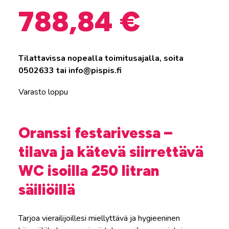
788,84 €
Tilattavissa nopealla toimitusajalla, soita
0502633 tai info@pispis.fi
Varasto loppu
Oranssi festarivessa –
tilava ja kätevä siirrettävä
WC isoilla 250 litran
säiliöillä
Tarjoa vierailijoillesi miellyttävä ja hygieeninen