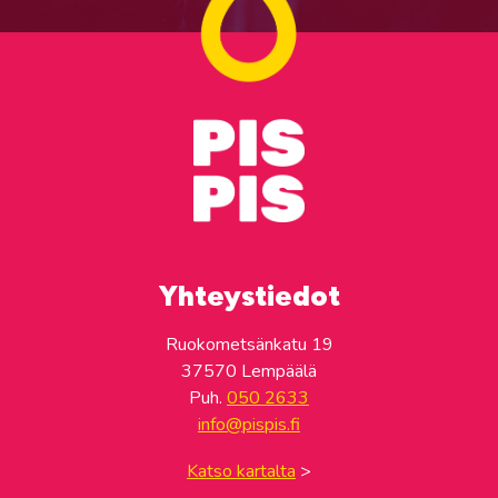
Yhteystiedot
Ruokometsänkatu 19
37570 Lempäälä
Puh.
050 2633
info@pispis.fi
Katso kartalta
>