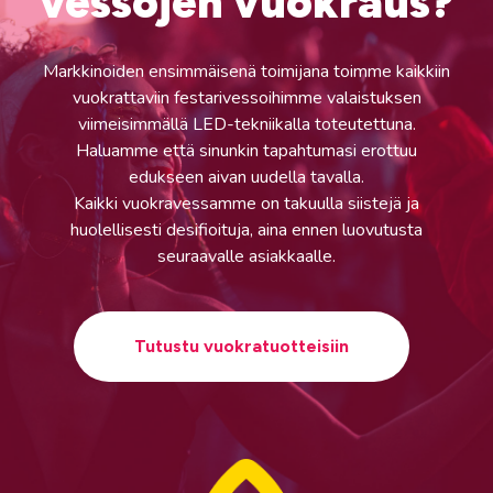
vessojen vuokraus?
Markkinoiden ensimmäisenä toimijana toimme kaikkiin
vuokrattaviin festarivessoihimme valaistuksen
viimeisimmällä LED-tekniikalla toteutettuna.
Haluamme että sinunkin tapahtumasi erottuu
edukseen aivan uudella tavalla.
Kaikki vuokravessamme on takuulla siistejä ja
huolellisesti desifioituja, aina ennen luovutusta
seuraavalle asiakkaalle.
Tutustu vuokratuotteisiin